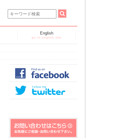
English
go to english site