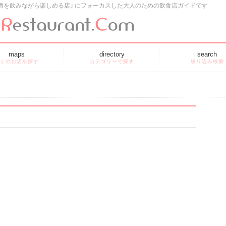
酒を飲みながら楽しめる店｣ にフォーカスした大人のための飲食店ガイドです
maps
directory
search
くのお店を探す
カテゴリーで探す
絞り込み検索