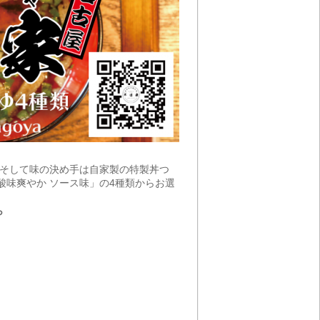
。そして味の決め手は自家製の特製丼つ
酸味爽やか ソース味」の4種類からお選
ら