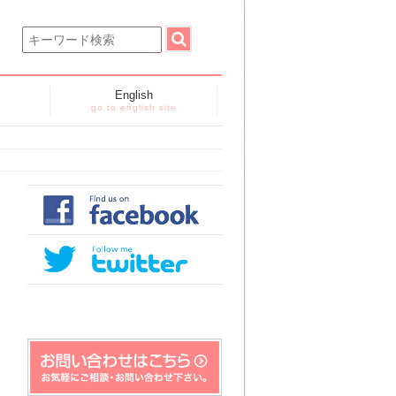
English
go to english site