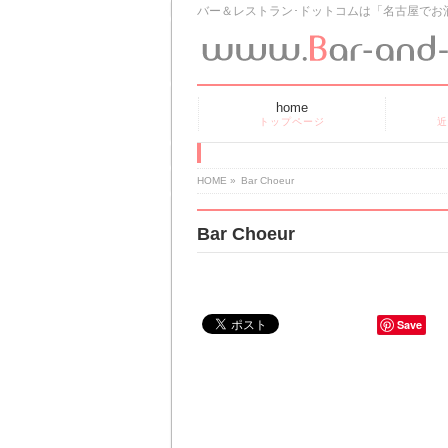
バー＆レストラン･ドットコムは「名古屋でお
home
トップページ
近
HOME
»
Bar Choeur
Bar Choeur
Save