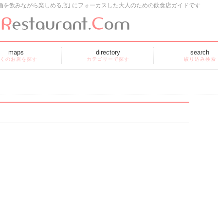
酒を飲みながら楽しめる店｣ にフォーカスした大人のための飲食店ガイドです
maps
directory
search
くのお店を探す
カテゴリーで探す
絞り込み検索