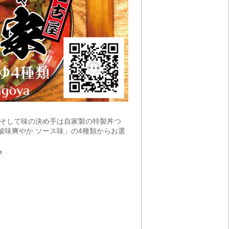
。そして味の決め手は自家製の特製丼つ
酸味爽やか ソース味」の4種類からお選
ら