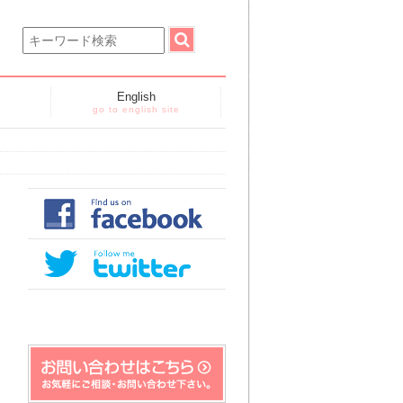
English
go to english site