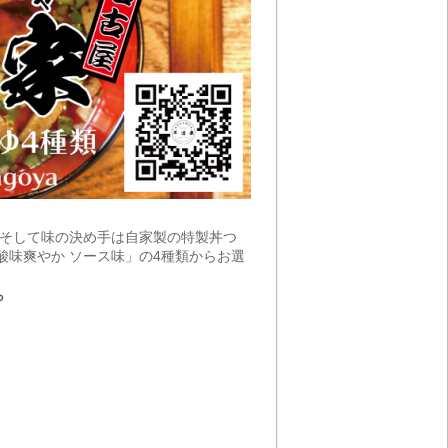
。そして味の決め手は自家製の特製丼つ
酸味爽やか ソース味」の4種類からお選
ら