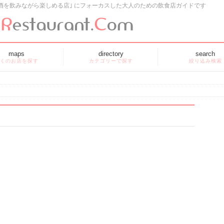
酒を飲みながら楽しめる店｣ にフォーカスした大人のための飲食店ガイドです
maps
directory
search
くのお店を探す
カテゴリーで探す
絞り込み検索
ュ